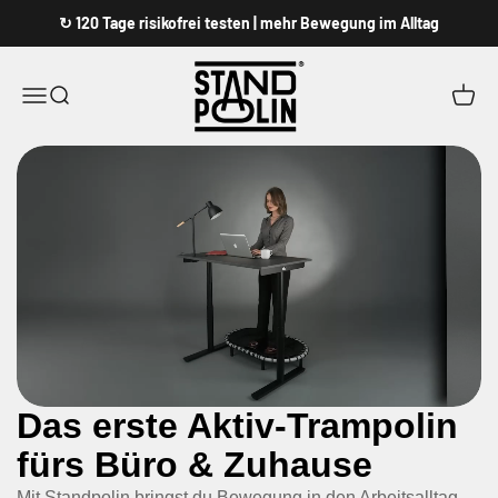
Zum Inhalt springen
↻ 120 Tage risikofrei testen | mehr Bewegung im Alltag
Standpolin
Menü
Suche
Waren
Das erste Aktiv-Trampolin
fürs Büro & Zuhause
Mit Standpolin bringst du Bewegung in den Arbeitsalltag.