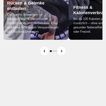
Rücken & Gelenke
Fitness &
entlasten
Kalorienverbrau
Das sanfte Schwingen ist
gelenkschonend und entlastet
Bis zu 100 Kalorien pro
Bandscheiben und Wirbelsäule. Eine
zusätzlich – ohne extra 
wirksame Hilfe gegen Verspannungen
gesunder Nebeneffekt w
und Rückenschmerzen.
oder Freizeit.